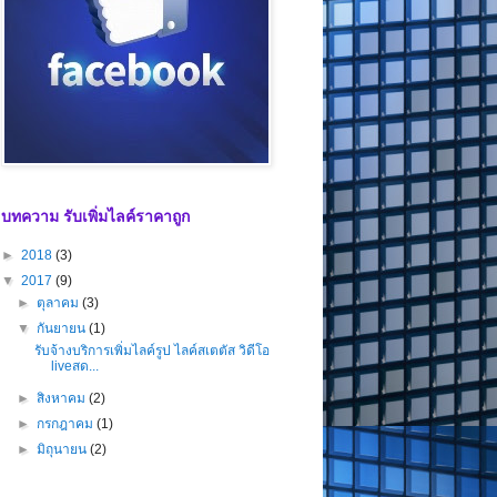
บทความ รับเพิ่มไลค์ราคาถูก
►
2018
(3)
▼
2017
(9)
►
ตุลาคม
(3)
▼
กันยายน
(1)
รับจ้างบริการเพิ่มไลค์รูป ไลค์สเตตัส วิดีโอ
liveสด...
►
สิงหาคม
(2)
►
กรกฎาคม
(1)
►
มิถุนายน
(2)