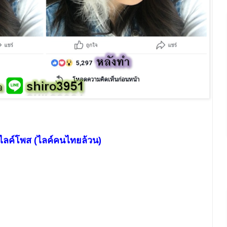
 ไลค์โพส (ไลค์คนไทยล้วน)