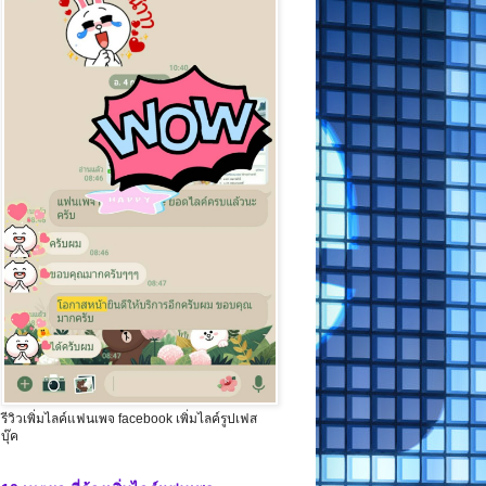
รีวิวเพิ่มไลค์แฟนเพจ facebook เพิ่มไลค์รูปเฟส
บุ๊ค