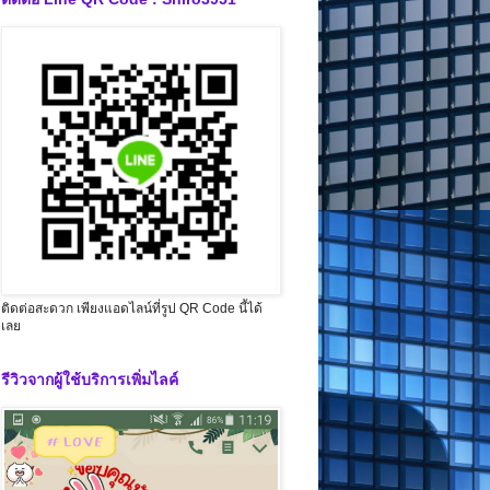
ติดต่อสะดวก เพียงแอดไลน์ที่รูป QR Code นี้ได้
เลย
รีวิวจากผู้ใช้บริการเพิ่มไลค์