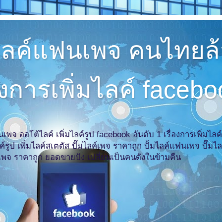
่มไลค์แฟนเพจ คนไทย
่องการเพิ่มไลค์ faceb
เพจ ออโต้ไลค์ เพิ่มไลค์รูป facebook อันดับ 1 เรื่องการเพิ่ม
ไลค์รูป เพิ่มไลค์สเตตัส ปั๊มไลค์เพจ ราคาถูก ปั้มไลค์แฟนเพจ ปั๊ม
ค์เพจ ราคาถูก ยอดขายปัง เปลี่ยนเป็นคนดังในข้ามคืน