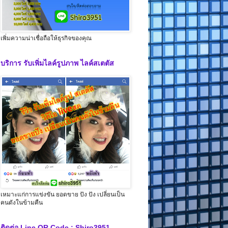
เพิ่มความน่าเชื่อถือให้ธุรกิจของคุณ
บริการ รับเพิ่มไลค์รูปภาพ ไลค์สเตตัส
เหมาะแก่การแข่งขัน ยอดขาย ปัง ปัง เปลี่ยนเป็น
คนดังในข้ามคืน
ติดต่อ Line QR Code : Shiro3951