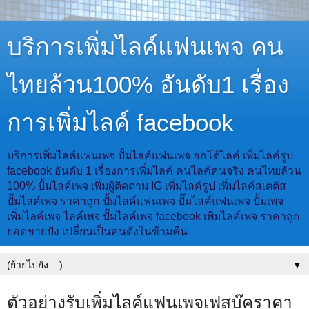
บริการเพิ่มไลค์แฟนเพจ คน
ไทยล้วน100% อันดับ1 เรื่อง
การเพิ่มไลค์ facebook
บริการเพิ่มไลค์แฟนเพจ ปั้มไลค์แฟนเพจ ออโต้ไลค์ เพิ่มไลค์รูป
facebook อันดับ 1 เรื่องการเพิ่มไลค์ คนไลค์คนจริง คนไทยล้วน
100% ปั้มไลค์เพจ เพิ่มผู้ติดตาม IG เพิ่มไลค์รูป เพิ่มไลค์สเตตัส
ปั๊มไลค์เพจ ราคาถูก ปั้มไลค์แฟนเพจ ปั๊มไลค์แฟนเพจ ปั้มเพจ
เพิ่มไลค์เพจ ไลค์เพจ ปั๊มไลค์เพจ facebook เพิ่มไลค์เพจ ราคาถูก
ยอดขายปัง เปลี่ยนเป็นคนดังในข้ามคืน
▼
ตัวอย่างรับเพิ่มไลค์แฟนเพจเฟสบุ๊คราคา