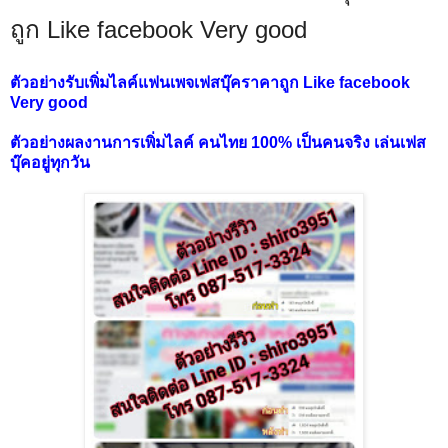
ถูก Like facebook Very good
ตัวอย่างรับเพิ่มไลค์แฟนเพจเฟสบุ๊คราคาถูก Like facebook
Very good
ตัวอย่างผลงานการเพิ่มไลค์ คนไทย 100% เป็นคนจริง เล่นเฟส
บุ๊คอยู่ทุกวัน