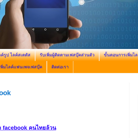
ลค์รูป ไลค์สเตตัส
รับเพิ่มผู้ติดตามเฟสบุ๊คส่วนตัว
ขั้นตอนการเพิ่มไล
งเพิ่มไลค์แฟนเพจเฟสบุ๊ค
ติดต่อเรา
book
พจ facebook คนไทยล้วน