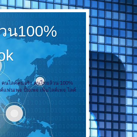
ล้วน100%
ook
ไลค์ คนไลค์คนจริง คนไทยล้วน 100%
ไลค์แฟนเพจ ปั้มเพจ เพิ่มไลค์เพจ ไลค์