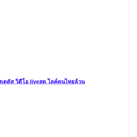
สเตตัส วิดีโอ liveสด ไลค์คนไทยล้วน