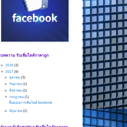
บทความ รับเพิ่มไลค์ราคาถูก
►
2018
(3)
▼
2017
(9)
►
ตุลาคม
(3)
►
กันยายน
(1)
►
สิงหาคม
(2)
▼
กรกฎาคม
(1)
ขั้นตอนการเพิ่มไลค์ facebook
►
มิถุนายน
(2)
จำนวนผู้เข้าชมWebรับเพิ่มไลค์ราคาถูก